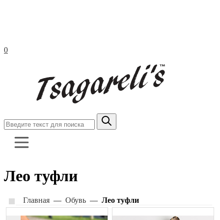
0
Обувь
Лео туфли
Одежда
Коллекция Лео
Главная
—
Обувь
—
Лео туфли
Правила ухода и эксплуатации